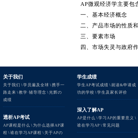
AP微观经济学主要包
一、基本经济概念
二、产品市场的性质
三、要素市场
四、市场失灵与政府
关于我们
学生成绩
关于我们
学员遍及全球
携手一
学生AP考试成绩
就读&申请成
\
\
\
路走来
教学·辅导理念
光辉の
功的学校
学生及家长评价
\
\
\
成绩
深入了解AP
透析AP考试
AP是什么
学习AP的重要意义
\
\
AP课程是什么
为什么选择AP课
谁在学习AP
常见问题
\
\
程
谁在学习AP课程
关于APの
\
\