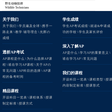
野生动物技师
Wildlife Technicians
关于我们
学生成绩
关于我们
学员遍及全球
携手一
学生AP考试成绩
就读&申请成
\
\
\
路走来
教学·辅导理念
光辉の
功的学校
学生及家长评价
\
\
\
成绩
深入了解AP
透析AP考试
AP是什么
学习AP的重要意义
\
\
AP课程是什么
为什么选择AP课
谁在学习AP
常见问题
\
\
程
谁在学习AP课程
关于APの
\
\
常见问题
AP科目的选择
AP课
\
\
我们的课程
程的备考时间
开设科目一览表
课程类型
授
\
\
内容制定标准
授课形式
\
精品课程
开设科目一览表
课程体系
授课
\
\
制定标准
授课方式
\