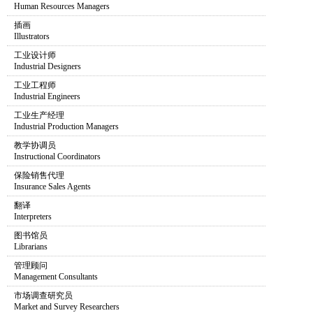
Human Resources Managers
插画
Illustrators
工业设计师
Industrial Designers
工业工程师
Industrial Engineers
工业生产经理
Industrial Production Managers
教学协调员
Instructional Coordinators
保险销售代理
Insurance Sales Agents
翻译
Interpreters
图书馆员
Librarians
管理顾问
Management Consultants
市场调查研究员
Market and Survey Researchers