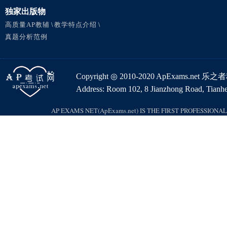
独家出版物
高质量AP教辅
教学特点介绍
\
\
真题分析范例
Copyright ◎ 2010-2020 ApExams.ne
Address: Room 102, 8 Jianzhong Road, Tianhe 
AP EXAMS NET(ApExams.net) IS THE FIRST PROFESSION