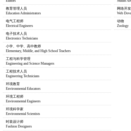
Editors
Studio Ar
教育管理人员
网络开发
Education Administrators
Web Deve
电气工程师
动物
Electrical Engineers
Zoology
电子技术人员
Electronics Technicians
小学、中学、高中教师
Elementary, Middle, and High School Teachers
工程与科学管理
Engineering and Science Managers
工程技术人员
Engineering Technicians
环境教育
Environmental Educators
环境工程师
Environmental Engineers
环境科学家
Environmental Scientists
时装设计师
Fashion Designers