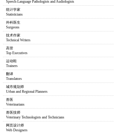
Speech-Language Pathologists and Audiologists
统计学家
Statisticians
外科医生
Surgeons
技术作家
Technical Writers
高管
Top Executives
运动鞋
Trainers
翻译
Translators
城市规划师
Urban and Regional Planners
兽医
Veterinarians
兽医技师
Veterinary Technologists and Technicians
网页设计师
Web Designers